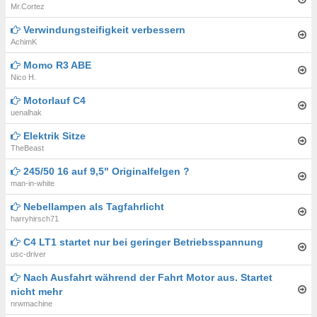
Mr.Cortez
Verwindungsteifigkeit verbessern
AchimK
Momo R3 ABE
Nico H.
Motorlauf C4
uenalhak
Elektrik Sitze
TheBeast
245/50 16 auf 9,5" Originalfelgen ?
man-in-white
Nebellampen als Tagfahrlicht
harryhirsch71
C4 LT1 startet nur bei geringer Betriebsspannung
usc-driver
Nach Ausfahrt während der Fahrt Motor aus. Startet
nicht mehr
nrwmachine