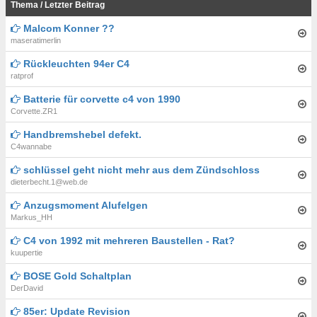
Thema
/
Letzter Beitrag
Malcom Konner ??
maseratimerlin
Rückleuchten 94er C4
ratprof
Batterie für corvette c4 von 1990
Corvette.ZR1
Handbremshebel defekt.
C4wannabe
schlüssel geht nicht mehr aus dem Zündschloss
dieterbecht.1@web.de
Anzugsmoment Alufelgen
Markus_HH
C4 von 1992 mit mehreren Baustellen - Rat?
kuupertie
BOSE Gold Schaltplan
DerDavid
85er: Update Revision