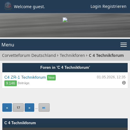
Login
Registrieren
Welcome guest.
Menu
Tog
Corvetteforum Deutschland
Technikforen
C 4 Technikforum
nav
Foren in 'C 4 Technikforum'
C4 ZR-1 Technikforum
01.05.2026, 12:35
Beiträge.
9.146
«
17
»
...
C 4 Technikforum