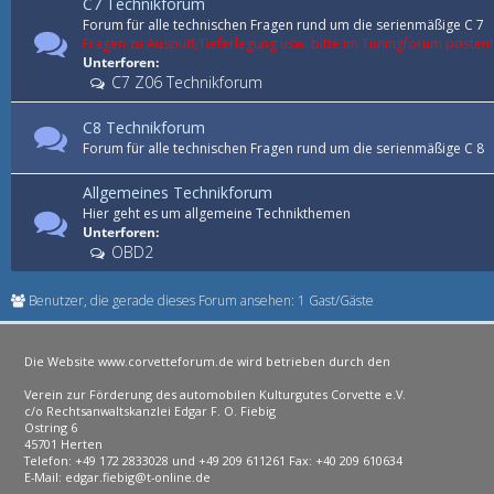
C7 Technikforum
Forum für alle technischen Fragen rund um die serienmäßige C 7
Fragen zu Auspuff,Tieferlegung usw. bitte im Tuningforum posten!
Unterforen:
C7 Z06 Technikforum
C8 Technikforum
Forum für alle technischen Fragen rund um die serienmäßige C 8
Allgemeines Technikforum
Hier geht es um allgemeine Technikthemen
Unterforen:
OBD2
Benutzer, die gerade dieses Forum ansehen: 1 Gast/Gäste
Die Website www.corvetteforum.de wird betrieben durch den
Verein zur Förderung des automobilen Kulturgutes Corvette e.V.
c/o Rechtsanwaltskanzlei Edgar F. O. Fiebig
Ostring 6
45701 Herten
Telefon: +49 172 2833028 und +49 209 611261 Fax: +40 209 610634
E-Mail: edgar.fiebig@t-online.de