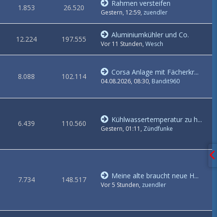
Rahmen versteifen
1.853
26.520
Gestern, 12:59
,
zuendler
Aluminiumkühler und Co.
12.224
197.555
Vor 11 Stunden
,
Wesch
Corsa Anlage mit Fächerkr...
8.088
102.114
04.08.2026, 08:30
,
Bandit960
Kühlwassertemperatur zu h...
6.439
110.560
Gestern, 01:11
,
Zündfunke
Meine alte braucht neue H...
7.734
148.517
Vor 5 Stunden
,
zuendler