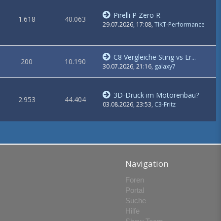
Pirelli P Zero R
1.618
40.063
29.07.2026, 17:08
,
TIKT-Performance
C8 Vergleiche Sting vs Er...
200
10.190
30.07.2026, 21:16
,
galaxy7
3D-Druck im Motorenbau?
2.953
44.404
03.08.2026, 23:53
,
C3-Fritz
Navigation
Foren
Portal
Suche
Hilfe