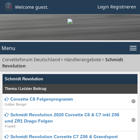
Login
Registrieren
Welcome guest.
Menu
Tog
Corvetteforum Deutschland
Händlerangebote
Schmidt
nav
Revolution
Schmidt Revolution
Thema
/
Letzter Beitrag
Corvette C8 Felgenprogramm
Gelber Bengel
Schmidt Revolution 2020 Corvette C6 & C7 inkl Z06
und ZR1 Drago Felgen
Franklt
Schmidt Revolution Corvette C7 Z06 & Grandsport