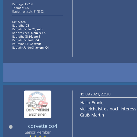
Beiträge: 15.281
Themen: 376
Registriert seit: 11/2002
Ort:
Alpen
Baureihe:
C3
Baujahr,Farbe:
76, gelb
Kennzeichen:
Klein, v + h
Baureihe (2):
95, weiß
Baujahr,Farbe (2):
C4
Baureihe (3) :
92, weiß
Baujahr,Farbe (3) :
ehem. C4
15.09.2021, 22:30
Hallo Frank,
vielleicht ist es noch inter
Gruß Martin
corvette co4
Senior Member