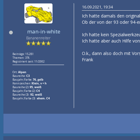
16.09.2021, 19:34
Ich hatte damals den origina
Ob der von der 93 oder 94-e
man-in-white
Ich hatte kein Spezialwerkze
Bananenreiter
Ich hatte aber auch Hilfe v
O.k., dann also doch mit Vor
Beiträge: 15.281
Themen: 376
Frank
Registriert seit: 11/2002
Ort:
Alpen
Baureihe:
C3
Baujahr,Farbe:
76, gelb
Kennzeichen:
Klein, v + h
Baureihe (2):
95, weiß
Baujahr,Farbe (2):
C4
Baureihe (3) :
92, weiß
Baujahr,Farbe (3) :
ehem. C4