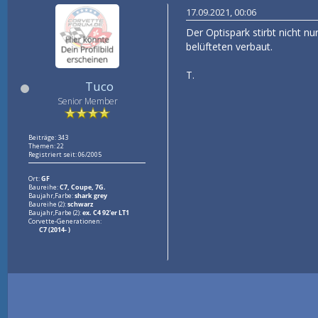
17.09.2021, 00:06
Der Optispark stirbt nicht 
belüfteten verbaut.
T.
Tuco
Senior Member
Beiträge: 343
Themen: 22
Registriert seit: 06/2005
Ort:
GF
Baureihe:
C7, Coupe, 7G.
Baujahr,Farbe:
shark grey
Baureihe (2):
schwarz
Baujahr,Farbe (2):
ex. C4 92'er LT1
Corvette-Generationen:
C7 (2014- )