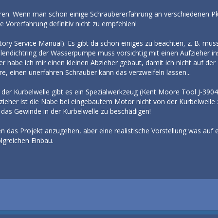
eren. Wenn man schon einige Schraubererfahrung an verschiedenen P
e Vorerfahrung definitiv nicht zu empfehlen!
ory Service Manual). Es gibt da schon einiges zu beachten, z. B. m
ndichtring der Wasserpumpe muss vorsichtig mit einen Aufzieher insta
er habe ich mir einen kleinen Abzieher gebaut, damit ich nicht auf d
, einen unerfahren Schrauber kann das verzweifeln lassen...
er Kurbelwelle gibt es ein Spezialwerkzeug (Kent Moore Tool J-3904
bzieher ist die Nabe bei eingebautem Motor nicht von der Kurbelwe
 das Gewinde in der Kurbelwelle zu beschädigen!
raten das Projekt anzugehen, aber eine realistische Vorstellung was au
lgreichen Einbau.