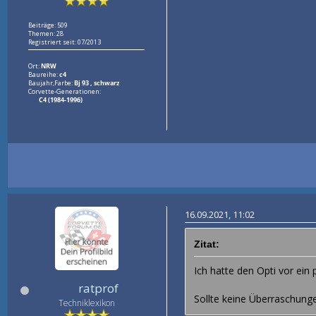
Beiträge: 509
Themen: 28
Registriert seit: 07/2013
Ort:
NRW
Baureihe:
c4
Baujahr,Farbe:
Bj 93 , schwarz
Corvette-Generationen:
C4 (1984-1996)
16.09.2021, 11:02
Zitat:
Ich hatte den Opti vor ein 
ratprof
Sollte keine Überraschung
Techniklexikon