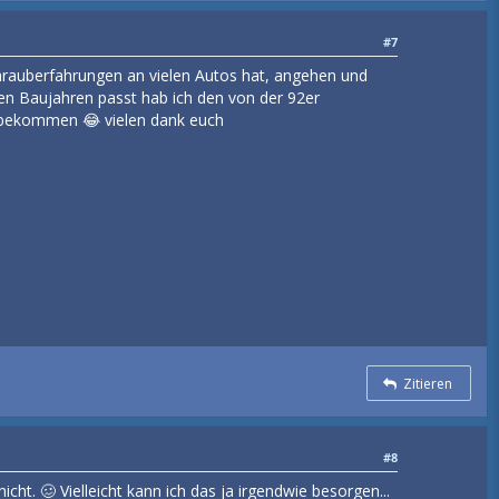
#7
hrauberfahrungen an vielen Autos hat, angehen und
ren Baujahren passt hab ich den von der 92er
 bekommen 😂 vielen dank euch
Zitieren
#8
cht. 🥴 Vielleicht kann ich das ja irgendwie besorgen...