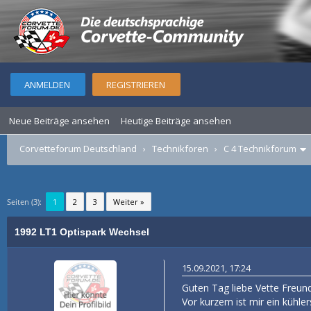
ANMELDEN
REGISTRIEREN
Neue Beiträge ansehen
Heutige Beiträge ansehen
Corvetteforum Deutschland
›
Technikforen
›
C 4 Technikforum
Seiten (3):
1
2
3
Weiter »
1992 LT1 Optispark Wechsel
15.09.2021, 17:24
Guten Tag liebe Vette Freun
Vor kurzem ist mir ein kühle