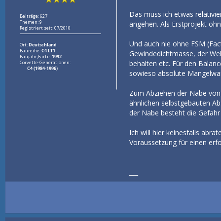
Das muss ich etwas relativi
Beiträge: 627
Themen: 9
angehen. Als Erstprojekt ohn
Registriert seit: 07/2010
Und auch nie ohne FSM (Fact
Ort:
Deutschland
Baureihe:
C4 LT1
Gewindedichtmasse, der Welle
Baujahr,Farbe:
1992
behalten etc. Für den Balanc
Corvette-Generationen:
C4 (1984-1996)
sowieso absolute Mangelware
Zum Abziehen der Nabe von d
ähnlichen selbstgebauten A
der Nabe besteht die Gefahr
Ich will hier keinesfalls ab
Voraussetzung für einen erfo
___