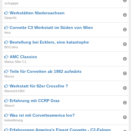
schupppe
Werkstätten Niedersachsen
Dieter54
Corvette C3 Werkstatt im Süden von Wien
fesa
Bestellung bei Ecklers, eine katastophe
BGCobra
AMC Classics
Marius 58er C1
Teile für Corvetten ab 1982 aufwärts
Mocse
Werkstatt für 82er Crossfire ?
Maverick1964
Erfahrung mit CCRP Graz
Wesch
Was ist mit Corvetteamerica los?
keineAhnung
Erfahrungen America's Finest Corvette - C2-Felgen