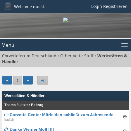
Login
Registrieren
Welcome guest.
Menu
Tog
Corvetteforum Deutschland
Other Vette-Stuff
Werkstätten &
nav
Händler
«
5
»
...
Werkstätten & Händler
Thema
/
Letzter Beitrag
Corvette Center Mörfelden schließt zum Jahresende
kadl18
Danke Werner Moll !!!!