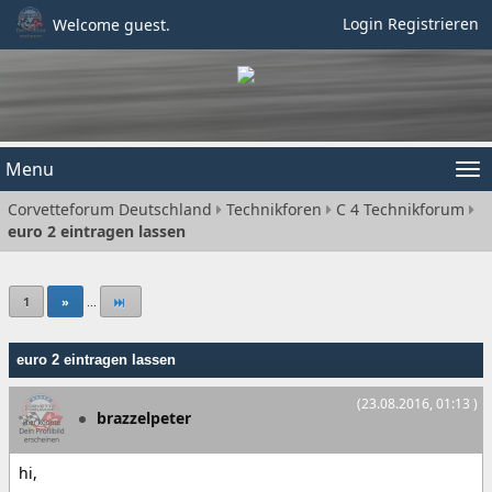
Login
Registrieren
Welcome guest.
Menu
Tog
Corvetteforum Deutschland
Technikforen
C 4 Technikforum
nav
euro 2 eintragen lassen
1
»
...
euro 2 eintragen lassen
(23.08.2016, 01:13 )
brazzelpeter
hi,