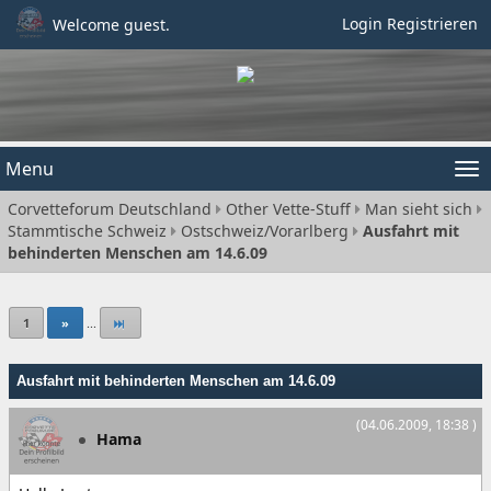
Login
Registrieren
Welcome guest.
Menu
Tog
Corvetteforum Deutschland
Other Vette-Stuff
Man sieht sich
nav
Stammtische Schweiz
Ostschweiz/Vorarlberg
Ausfahrt mit
behinderten Menschen am 14.6.09
1
»
...
Ausfahrt mit behinderten Menschen am 14.6.09
(04.06.2009, 18:38 )
Hama