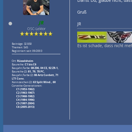
Darfst Du, glaube nicht, das
Gruß
JR
JR
OSC-Lektor
Beiträge: 32.850
Es ist schade, dass nicht meh
Themen: 545
Registriert seit: 09/2003
Ort:
Rüsselsheim
Baureihe:
C1 bis C6
Baujahr,Farbe:
08 Z06, 04 CE, 92 ZR-1,
Baureihe (2):
81, 79, 78 PC,
Baujahr,Farbe (2):
86 Artz Cordett, 71
LT1 Conv.
Kennzeichen (2):
63 Split Wind., 60
Corvette-Generationen:
C1 (1953-1962)
C2 (1963-1967)
C3 (1968-1982)
C4 (1984-1996)
C5 (1997-2004)
C6 (2005-2013)