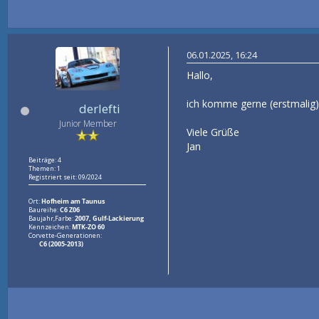
06.01.2025, 16:24
Hallo,
ich komme gerne (erstmalig)
derlefti
Junior Member
Viele Grüße
Jan
Beiträge: 4
Themen: 1
Registriert seit: 09/2024
Ort:
Hofheim am Taunus
Baureihe:
C6 Z06
Baujahr,Farbe:
2007, Gulf-Lackierung
Kennzeichen:
MTK-ZO 60
Corvette-Generationen:
C6 (2005-2013)