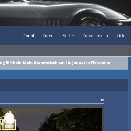
Portal
Foren
Suche
Forumsregeln
Hilfe
ung !!! Rhein-Main-Stammtisch am 10. Januar in Flörsheim
#1