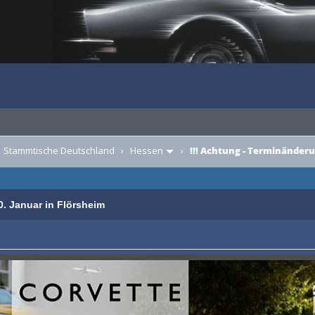
›
Stammtische Deutschland
›
Hessen
›
!!! Achtung - Terminänder
. Januar in Flörsheim