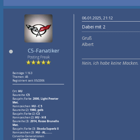
06.01.2025, 21:12
Dabei mit 2
Gruß
Albert
C5-Fanatiker
_______________________________
Posting Freak
Nein, ich habe keine Macken.
Beiträge: 1.163
Themen: 48
Registriert seit: 05/2006
Ort:
HU
Baureihe:
C5
Baujahr,Farbe:
2000, Light Pewter
Met.
Kennzeichen:
HU - C 5
Baureihe (2):
1980, gelb
Baujahr,Farbe (2):
C3
Kennzeichen (2):
HU - H 8
Baureihe (3) :
2014, Rosso Brunello
Met.
Baujahr,Farbe (3) :
Skoda Superb II
Kennzeichen (3) :
HU - AL.......
Corvette-Generationen:
C5 (1997-2004)