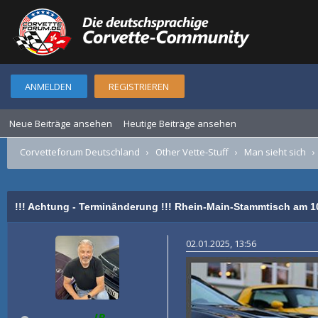
ANMELDEN
REGISTRIEREN
Neue Beiträge ansehen
Heutige Beiträge ansehen
Corvetteforum Deutschland
›
Other Vette-Stuff
›
Man sieht sich
!!! Achtung - Terminänderung !!! Rhein-Main-Stammtisch am 10
02.01.2025, 13:56
JR