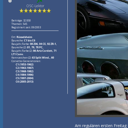
OSC-Lektor
Beiträge: 32.850
Themen: 545
Registriert seit: 09/2003
Ort:
Rüsselsheim
Baureihe:
C1 bis C6
Baujahr,Farbe:
08 Z06, 04 CE, 92 ZR-1,
Baureihe (2):
81, 79, 78 PC,
Baujahr,Farbe (2):
86 Artz Cordett, 71
LT1 Conv.
Kennzeichen (2):
63 Split Wind., 60
Corvette-Generationen:
C1 (1953-1962)
C2 (1963-1967)
C3 (1968-1982)
C4 (1984-1996)
C5 (1997-2004)
C6 (2005-2013)
Am regulären ersten Freitag