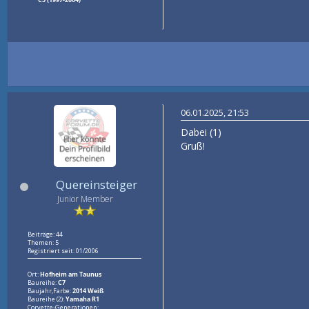
06.01.2025, 21:53
Dabei (1)
Gruß!
Quereinsteiger
Junior Member
Beiträge: 44
Themen: 5
Registriert seit: 01/2006
Ort:
Hofheim am Taunus
Baureihe:
C7
Baujahr,Farbe:
2014 Weiß
Baureihe (2):
Yamaha R1
Corvette-Generationen: