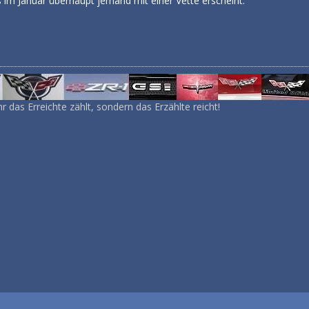
s im Januar überhaupt jemand mit einer Vette erscheint.
r das Erreichte zählt, sondern das Erzählte reicht!