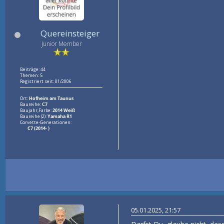
Quereinsteiger
Junior Member
Beiträge: 44
Themen: 5
Registriert seit: 01/2006
Ort:
Hofheim am Taunus
Baureihe:
C7
Baujahr,Farbe:
2014 Weiß
Baureihe (2):
Yamaha R1
Corvette-Generationen:
C7 (2014- )
05.01.2025, 21:57