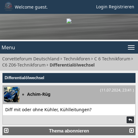
Login
Registrieren
Welcome guest.
Menu
Tog
Corvetteforum Deutschland
Technikforen
C 6 Technikforum
nav
C6 Z06-Technikforum
Differentialölwechsel
Differentialölwechsel
(11.07.2024, 23:41 )
Achim-Rüg
Diff mit oder ohne Kühler, Kühlleitungen?
Thema abonnieren