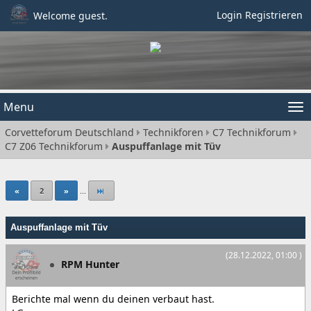
Login
Registrieren
Welcome guest.
Menu
Tog
Corvetteforum Deutschland
Technikforen
C7 Technikforum
nav
C7 Z06 Technikforum
Auspuffanlage mit Tüv
«
2
»
...
Auspuffanlage mit Tüv
(28.12.2022, 01:00 )
RPM Hunter
Berichte mal wenn du deinen verbaut hast.