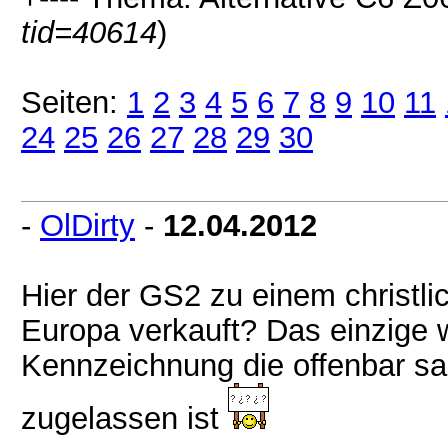
tid=40614
)
Seiten:
1
2
3
4
5
6
7
8
9
10
11
24
25
26
27
28
29
30
-
OlDirty
-
12.04.2012
Hier der GS2 zu einem christlic
Europa verkauft? Das einzige was
Kennzeichnung die offenbar sa
zugelassen ist