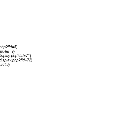
.php?fid=8
)
hp?fid=9
)
isplay.php?fid=71
)
display.php?fid=72
)
33649
)