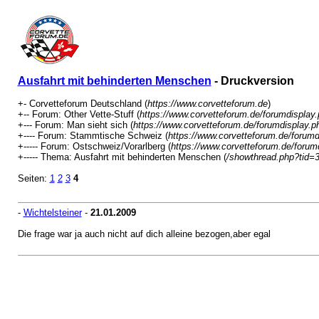
Ausfahrt mit behinderten Menschen
- Druckversion
+- Corvetteforum Deutschland (
https://www.corvetteforum.de
)
+-- Forum: Other Vette-Stuff (
https://www.corvetteforum.de/forumdisplay
+--- Forum: Man sieht sich (
https://www.corvetteforum.de/forumdisplay.p
+---- Forum: Stammtische Schweiz (
https://www.corvetteforum.de/forumd
+----- Forum: Ostschweiz/Vorarlberg (
https://www.corvetteforum.de/forum
+----- Thema: Ausfahrt mit behinderten Menschen (
/showthread.php?tid=
Seiten:
1
2
3
4
-
Wichtelsteiner
-
21.01.2009
Die frage war ja auch nicht auf dich alleine bezogen,aber egal