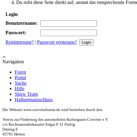
Du rufst diese Seite direkt auf, anstatt das entsprechende Fo
Login
Benutzername:
Passwort:
Registrierung?
|
Passwort vergessen?
Navigation
Foren
Portal
Suche
Hilfe
Show Team
Haftungsausschluss
Die Website www.corvetteforum.de wird betrieben durch den
Verein zur Förderung des automobilen Kulturgutes Corvette e.V.
c/o Rechtsanwaltskanzlei Edgar F. O. Fiebig
Ostring 6
45701 Herten