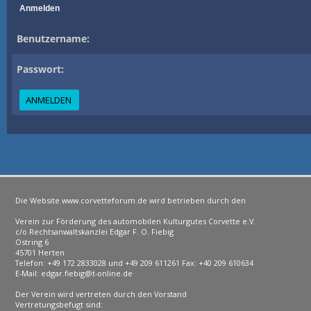
Anmelden
Benutzername:
Passwort:
Die Website www.corvetteforum.de wird betrieben durch den
Verein zur Förderung des automobilen Kulturgutes Corvette e.V.
c/o Rechtsanwaltskanzlei Edgar F. O. Fiebig
Ostring 6
45701 Herten
Telefon: +49 172 2833028 und +49 209 611261 Fax: +40 209 610634
E-Mail: edgar.fiebig@t-online.de
Der Verein wird vertreten durch den Vorstand
Vertretungsbefugt sind: