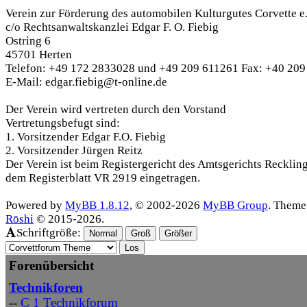
Verein zur Förderung des automobilen Kulturgutes Corvette e
c/o Rechtsanwaltskanzlei Edgar F. O. Fiebig
Ostring 6
45701 Herten
Telefon: +49 172 2833028 und +49 209 611261 Fax: +40 20
E-Mail: edgar.fiebig@t-online.de
Der Verein wird vertreten durch den Vorstand
Vertretungsbefugt sind:
1. Vorsitzender Edgar F.O. Fiebig
2. Vorsitzender Jürgen Reitz
Der Verein ist beim Registergericht des Amtsgerichts Recklin
dem Registerblatt VR 2919 eingetragen.
Powered by
MyBB 1.8.12
, © 2002-2026
MyBB Group
. Theme
Rōshi
© 2015-2026.
Schriftgröße:
Normal
Groß
Größer
Forenübersicht
Technikforen
--
C 1 Technikforum