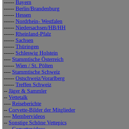
------
Bayern
------
Berlin/Brandenburg
------
Hessen
------
Nordrhein- Westfalen
------
Niedersachsen/HB/HH
------
Rheinland-Pfalz
------
Sachsen
------
Thüringen
------
Schleswig Holstein
----
Stammtische Österreich
------
Wien / St. Pölten
----
Stammtische Schweiz
------
Ostschweiz/Vorarlberg
------
Treffen Schweiz
--
Jäger & Sammler
--
Vettetalk
----
Reiseberichte
--
Corvette-Bilder der Mitglieder
----
Membervideos
--
Sonstige Schöne Vettepics
----
Corvettevideos