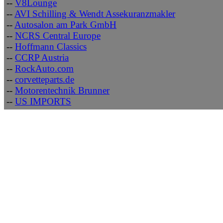
--
V8Lounge
--
AVI Schilling & Wendt Assekuranzmakler
--
Autosalon am Park GmbH
--
NCRS Central Europe
--
Hoffmann Classics
--
CCRP Austria
--
RockAuto.com
--
corvetteparts.de
--
Motorentechnik Brunner
--
US IMPORTS