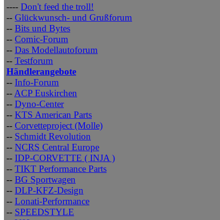
----
Don't feed the troll!
--
Glückwunsch- und Grußforum
--
Bits und Bytes
--
Comic-Forum
--
Das Modellautoforum
--
Testforum
Händlerangebote
--
Info-Forum
--
ACP Euskirchen
--
Dyno-Center
--
KTS American Parts
--
Corvetteproject (Molle)
--
Schmidt Revolution
--
NCRS Central Europe
--
IDP-CORVETTE ( INJA )
--
TIKT Performance Parts
--
BG Sportwagen
--
DLP-KFZ-Design
--
Lonati-Performance
--
SPEEDSTYLE