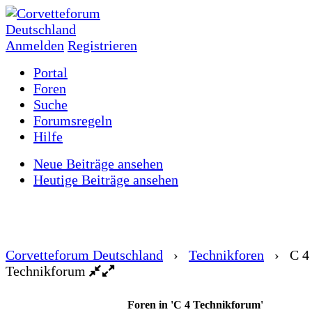
Anmelden
Registrieren
Portal
Foren
Suche
Forumsregeln
Hilfe
Neue Beiträge ansehen
Heutige Beiträge ansehen
Corvetteforum Deutschland
›
Technikforen
›
C 4
Technikforum
Foren in 'C 4 Technikforum'