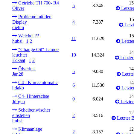
Getriebe TH 700- R4
15
5
8.246
Oliver
Letzter
Probleme mit den
15
Display
4
7.387
Letzt
diehm
Weichei ??
15
11
11.629
hubsi
1
2
Letzter
"Change Oil" Lampe
14
leuchtet
10
14.324
Letzter
Eckaat
1
2
Ölverlust
14
5
9.030
Jan28
Letzte
C4 - Klimaautomatic
14
6
11.536
hdako
Letzter
C4- Hinterachse
14
0
6.024
Jürgen
Letzter
Scheibenwischer
12
einstellen
2
8.516
Letzter B
hubsi
Klimaanlage
12
2
8.157