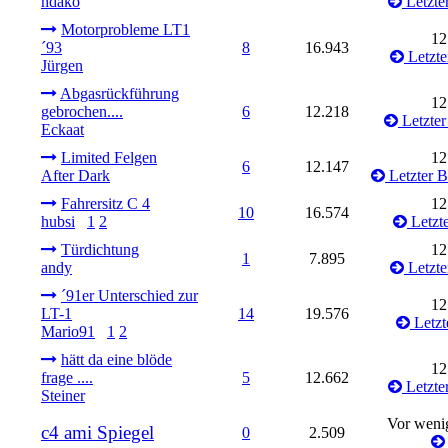
hdako
Letzter
Motorprobleme LT1
12
´93
8
16.943
Letzte
Jürgen
Abgasrückführung
12
gebrochen....
6
12.218
Letzter
Eckaat
Limited Felgen
12
6
12.147
After Dark
Letzter B
Fahrersitz C 4
12
10
16.574
hubsi
1
2
Letzte
Türdichtung
12
1
7.895
andy
Letzte
´91er Unterschied zur
12
LT-1
14
19.576
Letzt
Mario91
1
2
hätt da eine blöde
12
frage ....
5
12.662
Letzter
Steiner
Vor wenig
c4 ami Spiegel
0
2.509