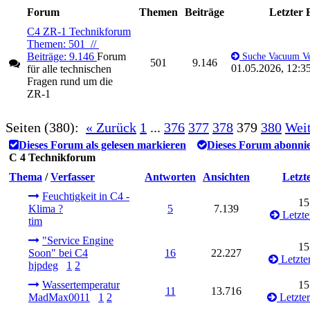
Forum
Themen
Beiträge
Letzter 
C4 ZR-1 Technikforum
Themen: 501 //
Beiträge: 9.146
Forum
Suche Vacuum Ven
501
9.146
01.05.2026, 12:3
für alle technischen
Fragen rund um die
ZR-1
Seiten (380):
« Zurück
1
...
376
377
378
379
380
Weit
Dieses Forum als gelesen markieren
Dieses Forum abonni
C 4 Technikforum
Thema
/
Verfasser
Antworten
Ansichten
Letzt
Feuchtigkeit in C4 -
15
Klima ?
5
7.139
Letzte
tim
"Service Engine
15
Soon" bei C4
16
22.227
Letzter
hjpdeg
1
2
Wassertemperatur
15
11
13.716
MadMax0011
1
2
Letzter