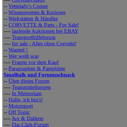
--
Vettelady's Corner
--
Wissenswertes & Kurioses
--
Werkstätten & Händler
--
CORVETTE & Parts - For Sale!
----
laufende Auktionen bei EBAY
----
Transporthilfeforum
----
for sale - Alles ohne Corvette!
--
Wanted !
--
Wer weiß was
----
Fragen vor dem Kauf
--
Paragraphen & Pamphlete
Smalltalk und Forumsschnack
--
Über dieses Forum
----
Teammitteilungen
----
In Memoriam
--
Hallo, ich bin's!
--
Motorsport
--
Off Topic
----
Jux & Dallerei
----
Das Club-Forum