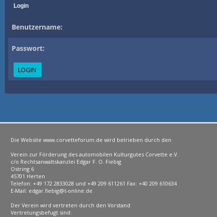
Login
Benutzername:
Passwort:
Die Website www.corvetteforum.de wird betrieben durch den
Verein zur Förderung des automobilen Kulturgutes Corvette e.V.
c/o Rechtsanwaltskanzlei Edgar F. O. Fiebig
Ostring 6
45701 Herten
Telefon: +49 172 2833028 und +49 209 611261 Fax: +40 209 610634
E-Mail: edgar.fiebig@t-online.de
Der Verein wird vertreten durch den Vorstand
Vertretungsbefugt sind: